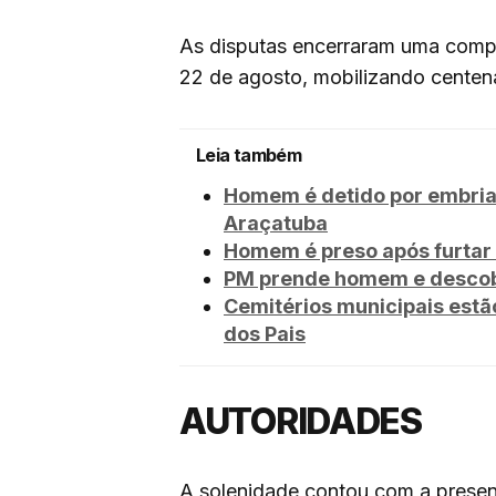
As disputas encerraram uma compe
22 de agosto, mobilizando centen
Leia também
Homem é detido por embria
Araçatuba
Homem é preso após furtar 
PM prende homem e descobr
Cemitérios municipais estã
dos Pais
AUTORIDADES
A solenidade contou com a presenç