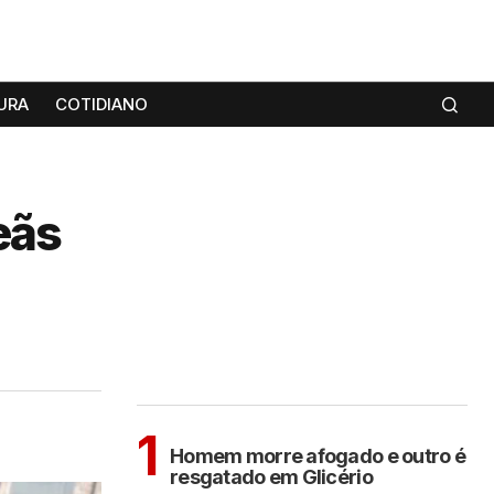
URA
COTIDIANO
eãs
MAIS LIDAS
Sem categoria
1
Homem morre afogado e outro é
resgatado em Glicério