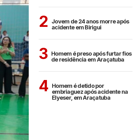
BIRIGUI
2
Jovem de 24 anos morre após
acidente em Birigui
ARAÇATUBA
3
Homem é preso após furtar fios
de residência em Araçatuba
ARAÇATUBA
4
Homem é detido por
embriaguez após acidente na
Elyeser, em Araçatuba