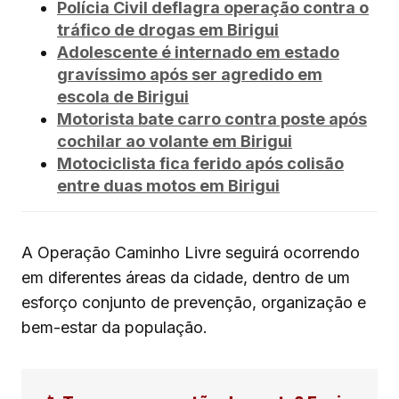
Polícia Civil deflagra operação contra o
tráfico de drogas em Birigui
Adolescente é internado em estado
gravíssimo após ser agredido em
escola de Birigui
Motorista bate carro contra poste após
cochilar ao volante em Birigui
Motociclista fica ferido após colisão
entre duas motos em Birigui
A Operação Caminho Livre seguirá ocorrendo
em diferentes áreas da cidade, dentro de um
esforço conjunto de prevenção, organização e
bem-estar da população.