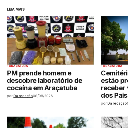
LEIA MAIS
ARAÇATUBA
ARAÇATUBA
PM prende homem e
Cemitéri
descobre laboratório de
estão p
cocaína em Araçatuba
receber 
dos Pais
por
Da redação
08/08/2026
por
Da redação