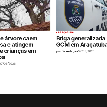
ARAÇATUBA
de árvore caem
Briga generalizada 
sa e atingem
GCM em Araçatub
e crianças em
por
Da redação
07/08/2026
ba
07/08/2026