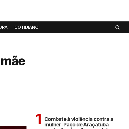
URA
COTIDIANO
a mãe
MAIS LIDAS
ARAÇATUBA
1
Combate à violência contra a
mulher: Paço de Araçatuba