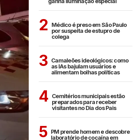
ganha iluminação especial
CIDADES
2
Médico é preso em São Paulo
por suspeita de estupro de
colega
POLÍTICA
COTIDIANO
3
Camaleões ideológicos: como
as IAs bajulam usuários e
alimentam bolhas políticas
ARAÇATUBA
4
Cemitérios municipais estão
preparados para receber
visitantes no Dia dos Pais
ARAÇATUBA
5
PM prende homem e descobre
laboratório de cocaína em