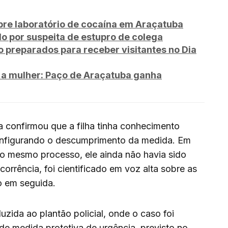
e laboratório de cocaína em Araçatuba
o por suspeita de estupro de colega
o preparados para receber visitantes no Dia
 a mulher: Paço de Araçatuba ganha
a confirmou que a filha tinha conhecimento
configurando o descumprimento da medida. Em
no mesmo processo, ele ainda não havia sido
corrência, foi cientificado em voz alta sobre as
o em seguida.
duzida ao plantão policial, onde o caso foi
e medida protetiva de urgência, previsto no