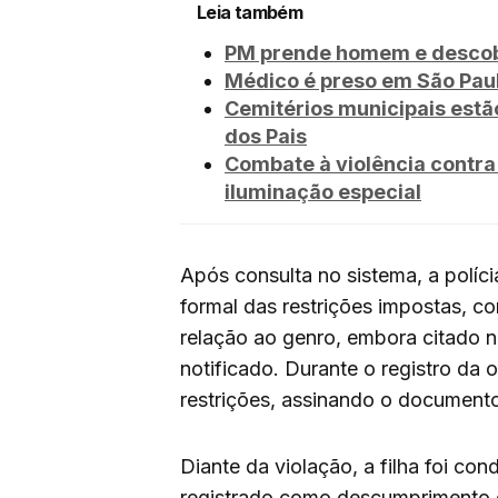
Leia também
PM prende homem e descobr
Médico é preso em São Paul
Cemitérios municipais estã
dos Pais
Combate à violência contra
iluminação especial
Após consulta no sistema, a políci
formal das restrições impostas, 
relação ao genro, embora citado 
notificado. Durante o registro da o
restrições, assinando o document
Diante da violação, a filha foi con
registrado como descumprimento d