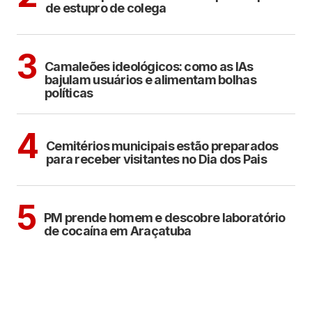
de estupro de colega
POLÍTICA
COTIDIANO
3
Camaleões ideológicos: como as IAs
bajulam usuários e alimentam bolhas
políticas
ARAÇATUBA
4
Cemitérios municipais estão preparados
para receber visitantes no Dia dos Pais
ARAÇATUBA
5
PM prende homem e descobre laboratório
de cocaína em Araçatuba