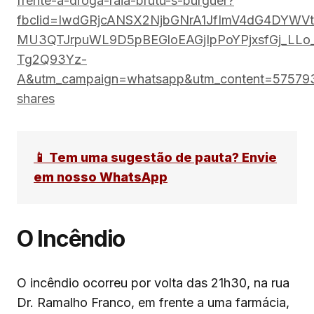
frente-a-droga-raia-brutu-s-burguer?
fbclid=IwdGRjcANSX2NjbGNrA1JfImV4dG4DYWV
MU3QTJrpuWL9D5pBEGloEAGjIpPoYPjxsfGj_LLo
Tg2Q93Yz-
A&utm_campaign=whatsapp&utm_content=575793
shares
📱 Tem uma sugestão de pauta? Envie
em nosso WhatsApp
O Incêndio
O incêndio ocorreu por volta das 21h30, na rua
Dr. Ramalho Franco, em frente a uma farmácia,