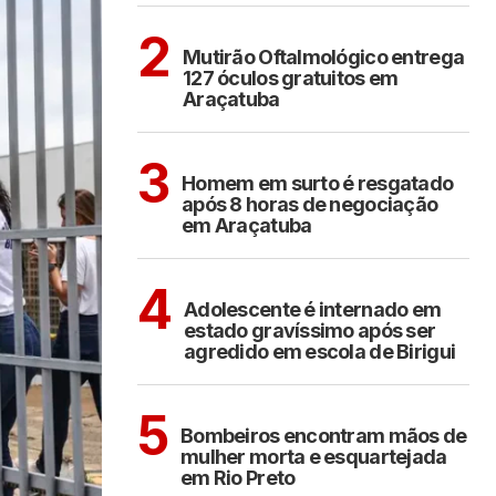
ARAÇATUBA
2
Mutirão Oftalmológico entrega
127 óculos gratuitos em
Araçatuba
ARAÇATUBA
3
Homem em surto é resgatado
após 8 horas de negociação
em Araçatuba
BIRIGUI
4
Adolescente é internado em
estado gravíssimo após ser
agredido em escola de Birigui
CIDADES
5
Bombeiros encontram mãos de
mulher morta e esquartejada
em Rio Preto