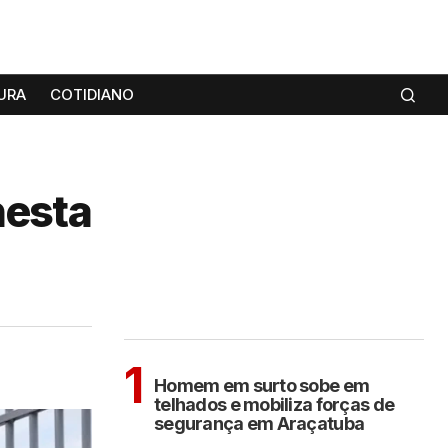
URA
COTIDIANO
nesta
MAIS LIDAS
ARAÇATUBA
1
Homem em surto sobe em
telhados e mobiliza forças de
segurança em Araçatuba