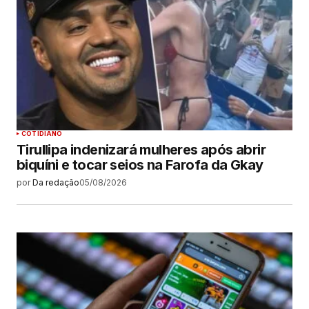
COTIDIANO
Tirullipa indenizará mulheres após abrir
biquíni e tocar seios na Farofa da Gkay
por
Da redação
05/08/2026