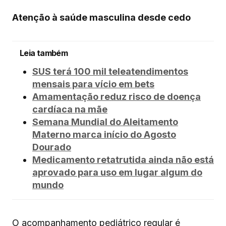
Atenção à saúde masculina desde cedo
Leia também
SUS terá 100 mil teleatendimentos
mensais para vício em bets
Amamentação reduz risco de doença
cardíaca na mãe
Semana Mundial do Aleitamento
Materno marca início do Agosto
Dourado
Medicamento retatrutida ainda não está
aprovado para uso em lugar algum do
mundo
O acompanhamento pediátrico regular é