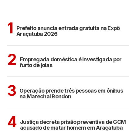
MAIS LIDAS
ARAÇATUBA
1
Prefeito anuncia entrada gratuita na Expô
Araçatuba 2026
ARAÇATUBA
2
Empregada doméstica é investigada por
furto de joias
ARAÇATUBA
3
Operação prende três pessoas em ônibus
na Marechal Rondon
ARAÇATUBA
4
Justiça decreta prisão preventiva de GCM
acusado de matar homem em Araçatuba