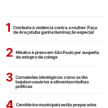
MAIS LIDAS
ARAÇATUBA
1
Combate à violência contra a mulher: Paço
de Araçatuba ganha iluminação especial
CIDADES
2
Médico é preso em São Paulo por suspeita
de estupro de colega
POLÍTICA
COTIDIANO
3
Camaleões ideológicos: como as IAs
bajulam usuários e alimentam bolhas
políticas
ARAÇATUBA
4
Cemitérios municipais estão preparados