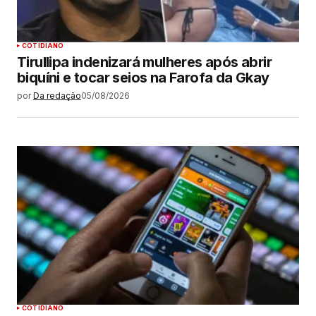
COTIDIANO
Tirullipa indenizará mulheres após abrir
biquíni e tocar seios na Farofa da Gkay
por
Da redação
05/08/2026
COTIDIANO