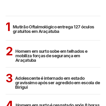
MAIS LIDAS
ARAÇATUBA
1
Mutirão Oftalmológico entrega 127 óculos
gratuitos em Araçatuba
ARAÇATUBA
2
Homem em surto sobe em telhados e
mobiliza forças de segurança em
Araçatuba
BIRIGUI
3
Adolescente é internado em estado
gravíssimo após ser agredido em escola de
Birigui
ARAÇATUBA
4
Homem em surto é resgatado após 8 horas