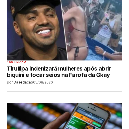
COTIDIANO
Tirullipa indenizará mulheres após abrir
biquíni e tocar seios na Farofa da Gkay
por
Da redação
05/08/2026