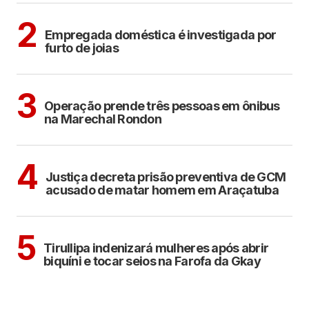
ARAÇATUBA
2
Empregada doméstica é investigada por
furto de joias
ARAÇATUBA
3
Operação prende três pessoas em ônibus
na Marechal Rondon
ARAÇATUBA
4
Justiça decreta prisão preventiva de GCM
acusado de matar homem em Araçatuba
COTIDIANO
5
Tirullipa indenizará mulheres após abrir
biquíni e tocar seios na Farofa da Gkay