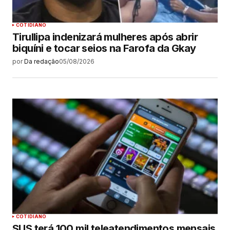
COTIDIANO
Tirullipa indenizará mulheres após abrir
biquíni e tocar seios na Farofa da Gkay
por
Da redação
05/08/2026
COTIDIANO
SUS terá 100 mil teleatendimentos mensais