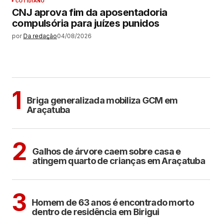
COTIDIANO
CNJ aprova fim da aposentadoria
compulsória para juízes punidos
por
Da redação
04/08/2026
MAIS LIDAS
ARAÇATUBA
1
Briga generalizada mobiliza GCM em
Araçatuba
ARAÇATUBA
2
Galhos de árvore caem sobre casa e
atingem quarto de crianças em Araçatuba
BIRIGUI
3
Homem de 63 anos é encontrado morto
dentro de residência em Birigui