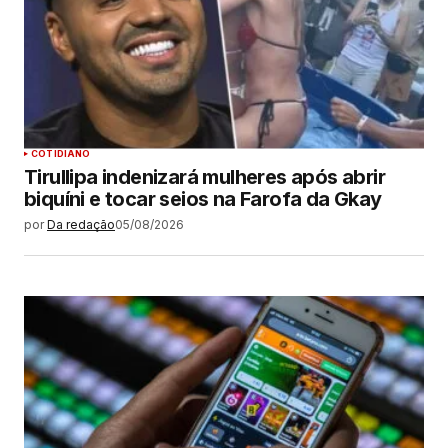
COTIDIANO
Tirullipa indenizará mulheres após abrir
biquíni e tocar seios na Farofa da Gkay
por
Da redação
05/08/2026