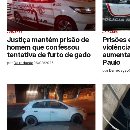
CIDADES
CIDADES
Justiça mantém prisão de
Prisões 
homem que confessou
violênci
tentativa de furto de gado
aumenta
Paulo
por
Da redação
06/08/2026
por
Da redação