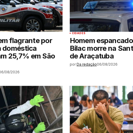
CIDADES
em flagrante por
Homem espancado
a doméstica
Bilac morre na San
m 25,7% em São
de Araçatuba
por
Da redação
06/08/2026
06/08/2026