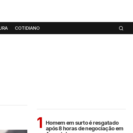
URA
COTIDIANO
MAIS LIDAS
ARAÇATUBA
1
Homem em surto é resgatado
após 8 horas de negociação em