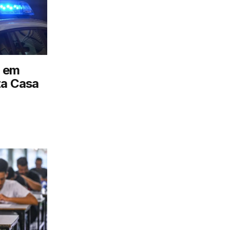
 em
ta Casa