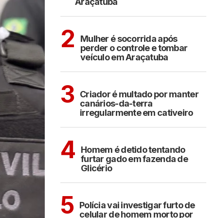
Araçatuba
ARAÇATUBA
2
Mulher é socorrida após
perder o controle e tombar
veículo em Araçatuba
ARAÇATUBA
3
Criador é multado por manter
canários-da-terra
irregularmente em cativeiro
CIDADES
4
Homem é detido tentando
furtar gado em fazenda de
Glicério
ARAÇATUBA
5
Polícia vai investigar furto de
celular de homem morto por