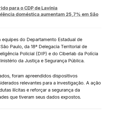
rido para o CDP de Lavínia
violência doméstica aumentam 25,7% em São
 equipes do Departamento Estadual de
 São Paulo, da 18ª Delegacia Territorial de
igência Policial (DIP) e do Ciberlab da Polícia
inistério da Justiça e Segurança Pública.
dos, foram apreendidos dispositivos
siderados relevantes para a investigação. A ação
utas ilícitas e reforçar a segurança da
ades que tiveram seus dados expostos.