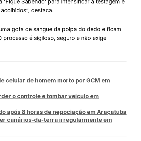
‘Fique Sabendo’ para intensificar a testagem e
 acolhidos”, destaca.
s uma gota de sangue da polpa do dedo e ficam
 processo é sigiloso, seguro e não exige
to de celular de homem morto por GCM em
rder o controle e tombar veículo em
o após 8 horas de negociação em Araçatuba
er canários-da-terra irregularmente em