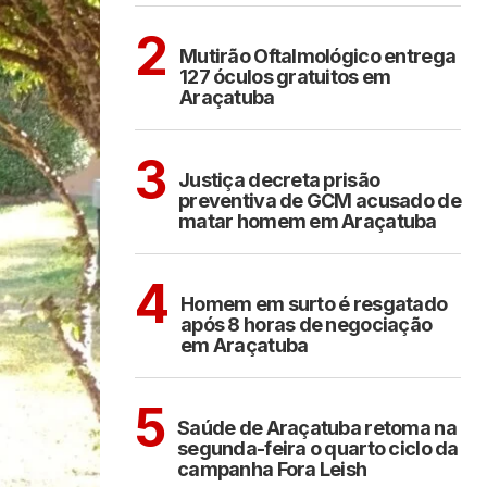
ARAÇATUBA
2
Mutirão Oftalmológico entrega
127 óculos gratuitos em
Araçatuba
ARAÇATUBA
3
Justiça decreta prisão
preventiva de GCM acusado de
matar homem em Araçatuba
ARAÇATUBA
4
Homem em surto é resgatado
após 8 horas de negociação
em Araçatuba
ARAÇATUBA
5
Saúde de Araçatuba retoma na
segunda-feira o quarto ciclo da
campanha Fora Leish