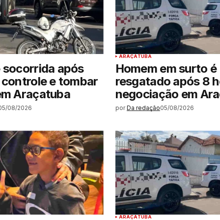
ARAÇATUBA
 socorrida após
Homem em surto é
 controle e tombar
resgatado após 8 h
 em Araçatuba
negociação em Ara
05/08/2026
por
Da redação
05/08/2026
ARAÇATUBA