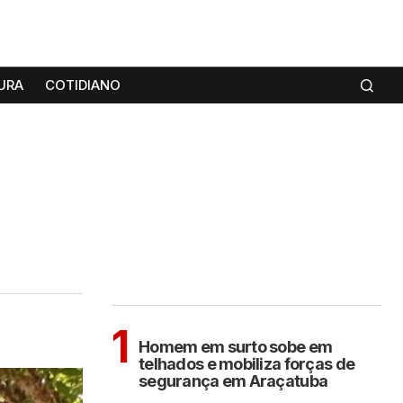
URA
COTIDIANO
MAIS LIDAS
ARAÇATUBA
1
Homem em surto sobe em
telhados e mobiliza forças de
segurança em Araçatuba