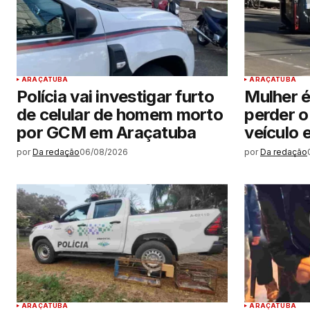
ARAÇATUBA
ARAÇATUBA
Polícia vai investigar furto
Mulher é
de celular de homem morto
perder o
por GCM em Araçatuba
veículo
por
Da redação
06/08/2026
por
Da redação
ARAÇATUBA
ARAÇATUBA