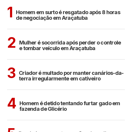
ARAÇATUBA
1
Homem em surto é resgatado após 8 horas
de negociação em Araçatuba
ARAÇATUBA
2
Mulher é socorrida após perder o controle
e tombar veículo em Araçatuba
ARAÇATUBA
3
Criador é multado por manter canários-da-
terra irregularmente em cativeiro
CIDADES
4
Homem é detido tentando furtar gado em
fazenda de Glicério
CIDADES