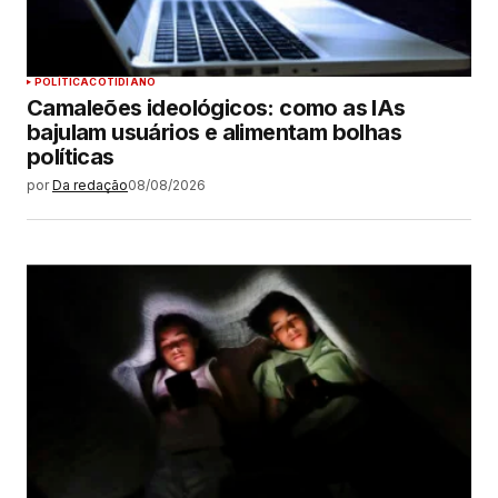
POLÍTICA
COTIDIANO
Camaleões ideológicos: como as IAs
bajulam usuários e alimentam bolhas
políticas
por
Da redação
08/08/2026