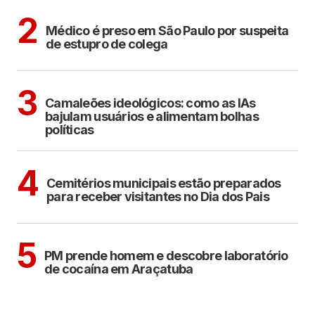
CIDADES
2
Médico é preso em São Paulo por suspeita
de estupro de colega
POLÍTICA
COTIDIANO
3
Camaleões ideológicos: como as IAs
bajulam usuários e alimentam bolhas
políticas
ARAÇATUBA
4
Cemitérios municipais estão preparados
para receber visitantes no Dia dos Pais
ARAÇATUBA
5
PM prende homem e descobre laboratório
de cocaína em Araçatuba