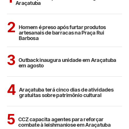
Araçatuba
ARAÇATUBA
2
Homem é preso após furtar produtos
artesanais de barracas na Praça Rui
Barbosa
ARAÇATUBA
3
Outback inaugura unidade em Araçatuba
em agosto
ARAÇATUBA
CULTURA
4
Araçatuba terá cinco dias de atividades
gratuitas sobre patrimônio cultural
ARAÇATUBA
5
CCZ capacita agentes para reforçar
combate à leishmaniose em Araçatuba