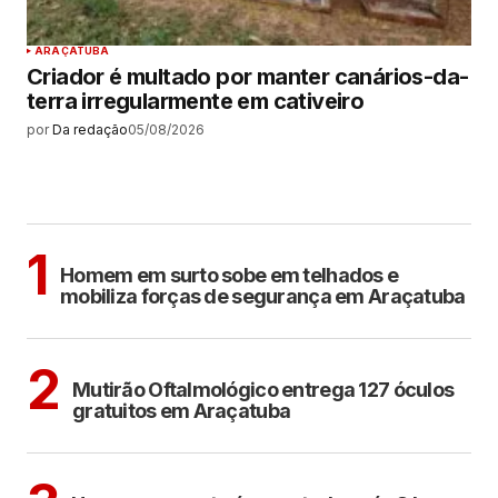
ARAÇATUBA
Criador é multado por manter canários-da-
terra irregularmente em cativeiro
por
Da redação
05/08/2026
MAIS LIDAS
ARAÇATUBA
1
Homem em surto sobe em telhados e
mobiliza forças de segurança em Araçatuba
ARAÇATUBA
2
Mutirão Oftalmológico entrega 127 óculos
gratuitos em Araçatuba
ARAÇATUBA