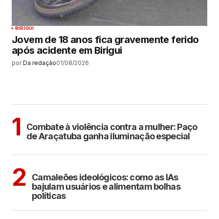
BIRIGUI
Jovem de 18 anos fica gravemente ferido
após acidente em Birigui
por
Da redação
01/08/2026
MAIS LIDAS
ARAÇATUBA
1
Combate à violência contra a mulher: Paço
de Araçatuba ganha iluminação especial
POLÍTICA
COTIDIANO
2
Camaleões ideológicos: como as IAs
bajulam usuários e alimentam bolhas
políticas