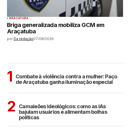
ARAÇATUBA
Briga generalizada mobiliza GCM em
Araçatuba
por
Da redação
07/08/2026
MAIS LIDAS
ARAÇATUBA
1
Combate à violência contra a mulher: Paço
de Araçatuba ganha iluminação especial
POLÍTICA
COTIDIANO
2
Camaleões ideológicos: como as IAs
bajulam usuários e alimentam bolhas
políticas