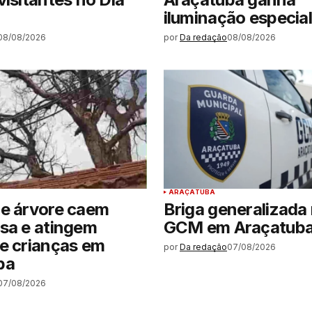
iluminação especial
08/08/2026
por
Da redação
08/08/2026
ARAÇATUBA
de árvore caem
Briga generalizada 
sa e atingem
GCM em Araçatub
e crianças em
por
Da redação
07/08/2026
ba
07/08/2026