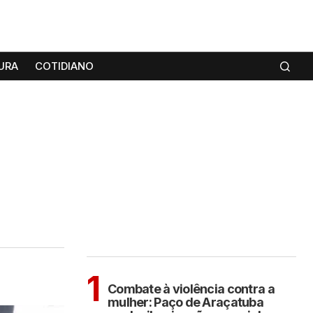
URA
COTIDIANO
MAIS LIDAS
ARAÇATUBA
1
Combate à violência contra a
mulher: Paço de Araçatuba