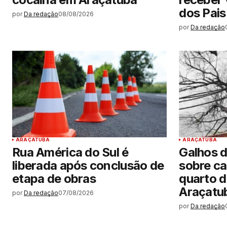
dos Pais
por
Da redação
08/08/2026
por
Da redação
ARAÇATUBA
ARAÇATUBA
Rua América do Sul é
Galhos 
liberada após conclusão de
sobre ca
etapa de obras
quarto d
Araçatu
por
Da redação
07/08/2026
por
Da redação