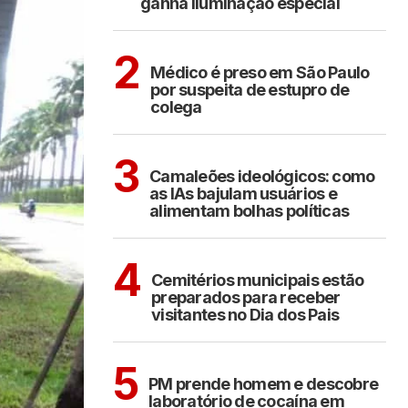
ganha iluminação especial
CIDADES
2
Médico é preso em São Paulo
por suspeita de estupro de
colega
POLÍTICA
COTIDIANO
3
Camaleões ideológicos: como
as IAs bajulam usuários e
alimentam bolhas políticas
ARAÇATUBA
4
Cemitérios municipais estão
preparados para receber
visitantes no Dia dos Pais
ARAÇATUBA
5
PM prende homem e descobre
laboratório de cocaína em