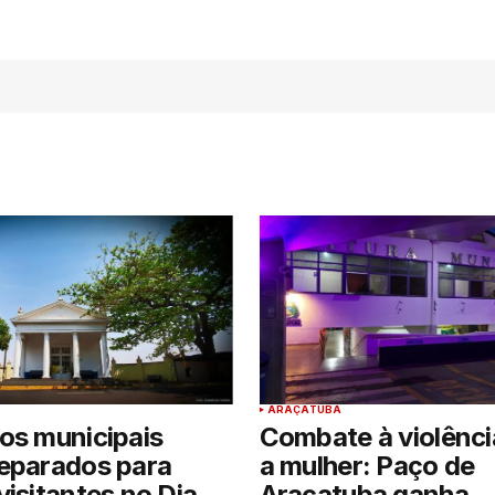
ARAÇATUBA
os municipais
Combate à violênci
reparados para
a mulher: Paço de
visitantes no Dia
Araçatuba ganha