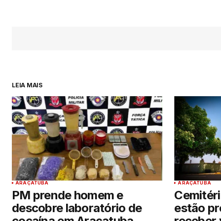
LEIA MAIS
ARAÇATUBA
ARAÇATUBA
PM prende homem e
Cemitéri
descobre laboratório de
estão p
cocaína em Araçatuba
receber 