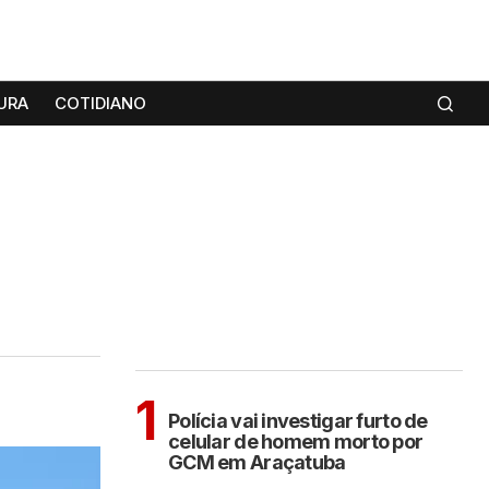
URA
COTIDIANO
MAIS LIDAS
ARAÇATUBA
1
Polícia vai investigar furto de
celular de homem morto por
GCM em Araçatuba