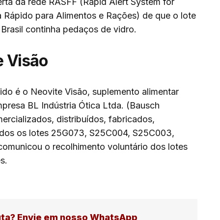
rta da rede RASFF (Rapid Alert System for
a Rápido para Alimentos e Rações) de que o lote
Brasil continha pedaços de vidro.
e Visão
ido é o Neovite Visão, suplemento alimentar
mpresa BL Indústria Ótica Ltda. (Bausch
rcializados, distribuídos, fabricados,
idos os lotes 25G073, S25C004, S25C003,
municou o recolhimento voluntário dos lotes
s.
uta? Envie em nosso WhatsApp