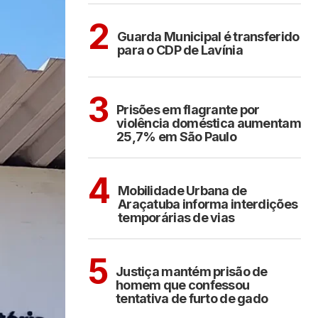
ARAÇATUBA
2
Guarda Municipal é transferido
para o CDP de Lavínia
CIDADES
3
Prisões em flagrante por
violência doméstica aumentam
25,7% em São Paulo
ARAÇATUBA
4
Mobilidade Urbana de
Araçatuba informa interdições
temporárias de vias
CIDADES
5
Justiça mantém prisão de
homem que confessou
tentativa de furto de gado