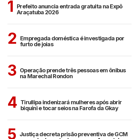
1
Prefeito anuncia entrada gratuita na Expô
Araçatuba 2026
ARAÇATUBA
2
Empregada doméstica é investigada por
furto de joias
ARAÇATUBA
3
Operação prende três pessoas em ônibus
na Marechal Rondon
COTIDIANO
4
Tirullipa indenizará mulheres após abrir
biquíni e tocar seios na Farofa da Gkay
ARAÇATUBA
5
Justiça decreta prisão preventiva de GCM