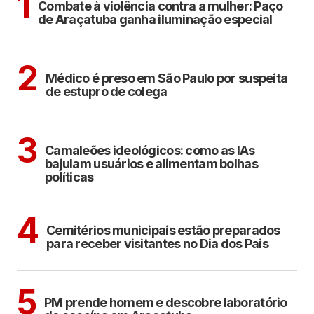
1
Combate à violência contra a mulher: Paço
de Araçatuba ganha iluminação especial
CIDADES
2
Médico é preso em São Paulo por suspeita
de estupro de colega
POLÍTICA
COTIDIANO
3
Camaleões ideológicos: como as IAs
bajulam usuários e alimentam bolhas
políticas
ARAÇATUBA
4
Cemitérios municipais estão preparados
para receber visitantes no Dia dos Pais
ARAÇATUBA
5
PM prende homem e descobre laboratório