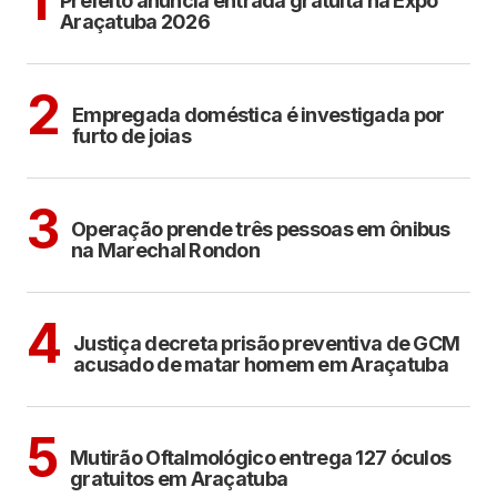
1
Prefeito anuncia entrada gratuita na Expô
Araçatuba 2026
ARAÇATUBA
2
Empregada doméstica é investigada por
furto de joias
ARAÇATUBA
3
Operação prende três pessoas em ônibus
na Marechal Rondon
ARAÇATUBA
4
Justiça decreta prisão preventiva de GCM
acusado de matar homem em Araçatuba
ARAÇATUBA
5
Mutirão Oftalmológico entrega 127 óculos
gratuitos em Araçatuba