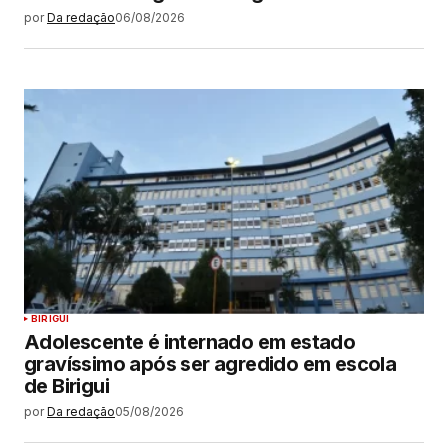
por
Da redação
06/08/2026
BIRIGUI
Adolescente é internado em estado
gravíssimo após ser agredido em escola
de Birigui
por
Da redação
05/08/2026