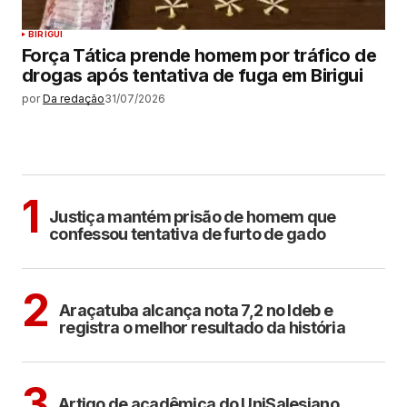
BIRIGUI
Força Tática prende homem por tráfico de
drogas após tentativa de fuga em Birigui
por
Da redação
31/07/2026
MAIS LIDAS
CIDADES
1
Justiça mantém prisão de homem que
confessou tentativa de furto de gado
ARAÇATUBA
2
Araçatuba alcança nota 7,2 no Ideb e
registra o melhor resultado da história
ARAÇATUBA
3
Artigo de acadêmica do UniSalesiano