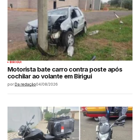
BIRIGUI
Motorista bate carro contra poste após
cochilar ao volante em Birigui
por
Da redação
04/08/2026