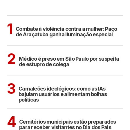
MAIS LIDAS
ARAÇATUBA
1
Combate à violência contra a mulher: Paço
de Araçatuba ganha iluminação especial
CIDADES
2
Médico é preso em São Paulo por suspeita
de estupro de colega
POLÍTICA
COTIDIANO
3
Camaleões ideológicos: como as IAs
bajulam usuários e alimentam bolhas
políticas
ARAÇATUBA
4
Cemitérios municipais estão preparados
para receber visitantes no Dia dos Pais