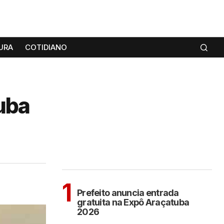
URA
COTIDIANO
uba
MAIS LIDAS
ARAÇATUBA
1
Prefeito anuncia entrada
gratuita na Expô Araçatuba
2026