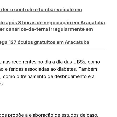
rder o controle e tombar veículo em
o após 8 horas de negociação em Araçatuba
er canários-da-terra irregularmente em
ega 127 óculos gratuitos em Araçatuba
mas recorrentes no dia a dia das UBSs, como
ão e feridas associadas ao diabetes. Também
as, como o treinamento de desbridamento e a
s.
udos propõe a elaboração de estudos de caso.