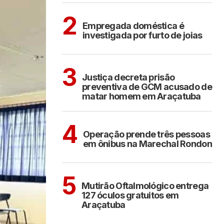
ARAÇATUBA
2
Empregada doméstica é
investigada por furto de joias
ARAÇATUBA
3
Justiça decreta prisão
preventiva de GCM acusado de
matar homem em Araçatuba
ARAÇATUBA
4
Operação prende três pessoas
em ônibus na Marechal Rondon
ARAÇATUBA
5
Mutirão Oftalmológico entrega
127 óculos gratuitos em
Araçatuba