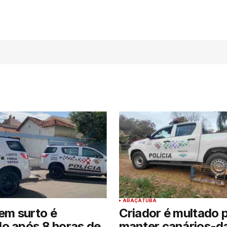
ARAÇATUBA
m surto é
Criador é multado 
o após 8 horas de
manter canários-d