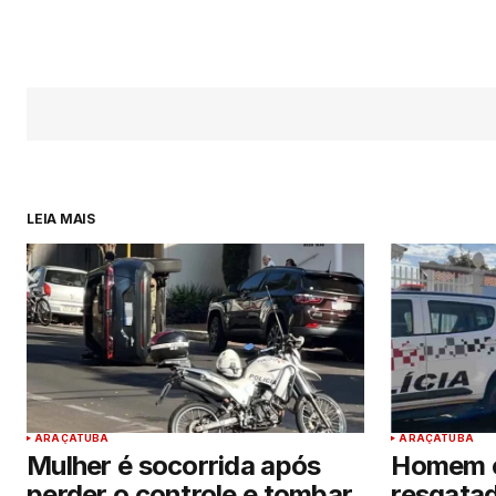
LEIA MAIS
ARAÇATUBA
ARAÇATUBA
Mulher é socorrida após
Homem e
perder o controle e tombar
resgatad