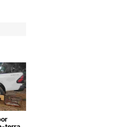
por
a-terra