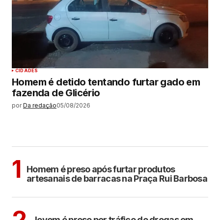
CIDADES
Homem é detido tentando furtar gado em
fazenda de Glicério
por
Da redação
05/08/2026
MAIS LIDAS
ARAÇATUBA
1
Homem é preso após furtar produtos
artesanais de barracas na Praça Rui Barbosa
ARAÇATUBA
2
Jovem é preso por tráfico de drogas em