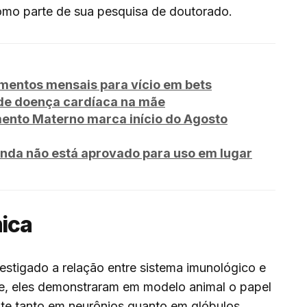
omo parte de sua pesquisa de doutorado.
imentos mensais para vício em bets
de doença cardíaca na mãe
ento Materno marca início do Agosto
nda não está aprovado para uso em lugar
ica
stigado a relação entre sistema imunológico e
e, eles demonstraram em modelo animal o papel
te tanto em neurônios quanto em glóbulos