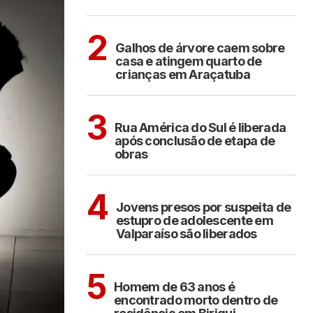
ARAÇATUBA
2
Galhos de árvore caem sobre
casa e atingem quarto de
crianças em Araçatuba
ARAÇATUBA
3
Rua América do Sul é liberada
após conclusão de etapa de
obras
CIDADES
4
Jovens presos por suspeita de
estupro de adolescente em
Valparaíso são liberados
BIRIGUI
5
Homem de 63 anos é
encontrado morto dentro de