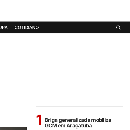
URA
COTIDIANO
MAIS LIDAS
ARAÇATUBA
1
Briga generalizada mobiliza
GCM em Araçatuba