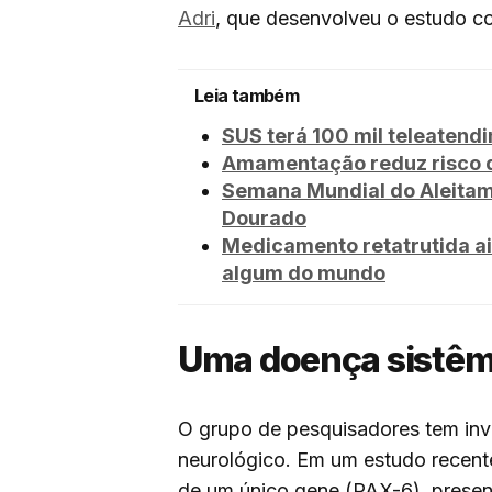
Adri
, que desenvolveu o estudo c
Leia também
SUS terá 100 mil teleatend
Amamentação reduz risco 
Semana Mundial do Aleitam
Dourado
Medicamento retatrutida ai
algum do mundo
Uma doença sistêm
O grupo de pesquisadores tem inve
neurológico. Em um estudo recent
de um único gene (PAX-6), presen