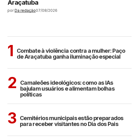
Araçatuba
por
Da redação
07/08/2026
MAIS LIDAS
ARAÇATUBA
1
Combate à violência contra a mulher: Paço
de Araçatuba ganha iluminação especial
POLÍTICA
COTIDIANO
2
Camaleões ideológicos: como as IAs
bajulam usuários e alimentam bolhas
políticas
ARAÇATUBA
3
Cemitérios municipais estão preparados
para receber visitantes no Dia dos Pais