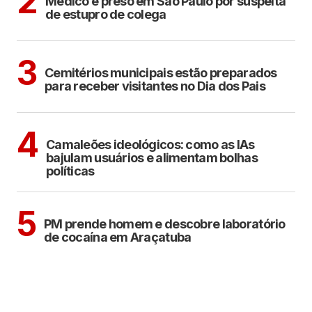
2
Médico é preso em São Paulo por suspeita
de estupro de colega
ARAÇATUBA
3
Cemitérios municipais estão preparados
para receber visitantes no Dia dos Pais
POLÍTICA
COTIDIANO
4
Camaleões ideológicos: como as IAs
bajulam usuários e alimentam bolhas
políticas
ARAÇATUBA
5
PM prende homem e descobre laboratório
de cocaína em Araçatuba