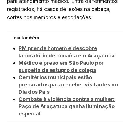
para atendimento médico. Entre os ferimentos
registrados, há casos de lesões na cabeça,
cortes nos membros e escoriações.
Leia também
PM prende homem e descobre
laboratório de cocaína em Araçatuba
Médico é preso em São Paulo por
suspeita de estupro de colega
Cemitérios municipais estão
preparados para receber visitantes no
Dia dos Pais
Combate à violência contra a mulher:
Paço de Araçatuba ganha iluminação
especial