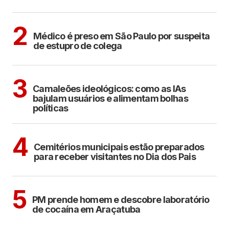
CIDADES
2
Médico é preso em São Paulo por suspeita
de estupro de colega
POLÍTICA
COTIDIANO
3
Camaleões ideológicos: como as IAs
bajulam usuários e alimentam bolhas
políticas
ARAÇATUBA
4
Cemitérios municipais estão preparados
para receber visitantes no Dia dos Pais
ARAÇATUBA
5
PM prende homem e descobre laboratório
de cocaína em Araçatuba