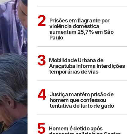
CIDADES
2
Prisões em flagrante por
violência doméstica
aumentam 25,7% em São
Paulo
ARAÇATUBA
3
Mobilidade Urbana de
Araçatuba informa interdições
temporárias de vias
CIDADES
4
Justiça mantém prisão de
homem que confessou
tentativa de furto de gado
ARAÇATUBA
5
Homem é detido após