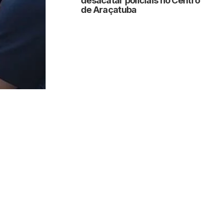
desacatar policiais no Centro
de Araçatuba