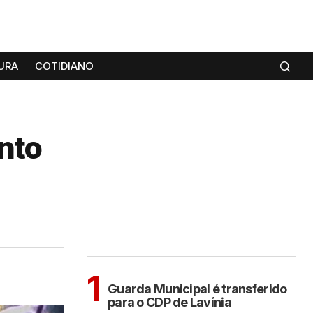
URA
COTIDIANO
nto
MAIS LIDAS
ARAÇATUBA
1
Guarda Municipal é transferido
para o CDP de Lavínia