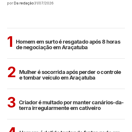
por
Da redação
31/07/2026
MAIS LIDAS
ARAÇATUBA
1
Homem em surto é resgatado após 8 horas
de negociação em Araçatuba
ARAÇATUBA
2
Mulher é socorrida após perder o controle
e tombar veículo em Araçatuba
ARAÇATUBA
3
Criador é multado por manter canários-da-
terra irregularmente em cativeiro
CIDADES