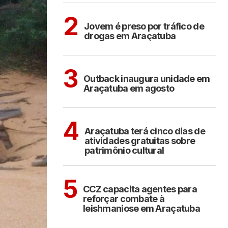
ARAÇATUBA
2
Jovem é preso por tráfico de
drogas em Araçatuba
ARAÇATUBA
3
Outback inaugura unidade em
Araçatuba em agosto
ARAÇATUBA
CULTURA
4
Araçatuba terá cinco dias de
atividades gratuitas sobre
patrimônio cultural
ARAÇATUBA
5
CCZ capacita agentes para
reforçar combate à
leishmaniose em Araçatuba