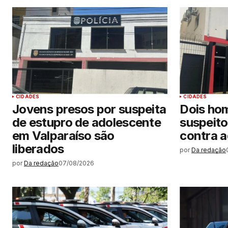
CIDADES
CIDADES
Jovens presos por suspeita
Dois ho
de estupro de adolescente
suspeito
em Valparaíso são
contra 
liberados
por
Da redação
por
Da redação
07/08/2026