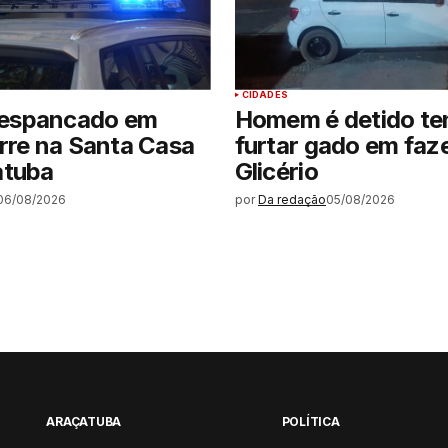
CIDADES
espancado em
Homem é detido te
rre na Santa Casa
furtar gado em faz
atuba
Glicério
06/08/2026
por
Da redação
05/08/2026
ARAÇATUBA
POLÍTICA