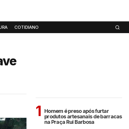
URA
COTIDIANO
ave
MAIS LIDAS
ARAÇATUBA
1
Homem é preso após furtar
produtos artesanais de barracas
na Praça Rui Barbosa