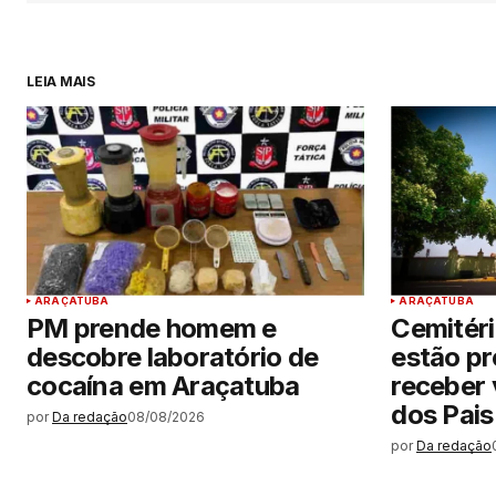
LEIA MAIS
ARAÇATUBA
ARAÇATUBA
PM prende homem e
Cemitéri
descobre laboratório de
estão p
cocaína em Araçatuba
receber 
dos Pais
por
Da redação
08/08/2026
por
Da redação