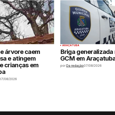
ARAÇATUBA
de árvore caem
Briga generalizada 
sa e atingem
GCM em Araçatub
e crianças em
por
Da redação
07/08/2026
ba
07/08/2026