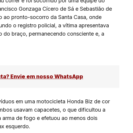
 correr e foi socorrido por uma equipe do
ncisco Gonzaga Cícero de Sá e Sebastião de
do ao pronto-socorro da Santa Casa, onde
do o registro policial, a vítima apresentava
ixo do braço, permanecendo consciente e, a
uta? Envie em nosso WhatsApp
ivíduos em uma motocicleta Honda Biz de cor
mbos usavam capacetes, o que dificultou a
a arma de fogo e efetuou ao menos dois
rax esquerdo.