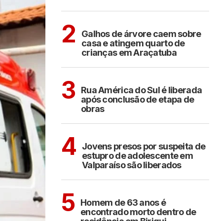
ARAÇATUBA
2
Galhos de árvore caem sobre
casa e atingem quarto de
crianças em Araçatuba
ARAÇATUBA
3
Rua América do Sul é liberada
após conclusão de etapa de
obras
CIDADES
4
Jovens presos por suspeita de
estupro de adolescente em
Valparaíso são liberados
BIRIGUI
5
Homem de 63 anos é
encontrado morto dentro de