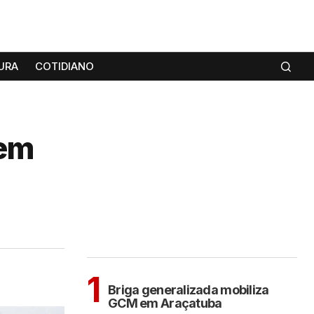
URA
COTIDIANO
 em
MAIS LIDAS
ARAÇATUBA
1
Briga generalizada mobiliza
GCM em Araçatuba