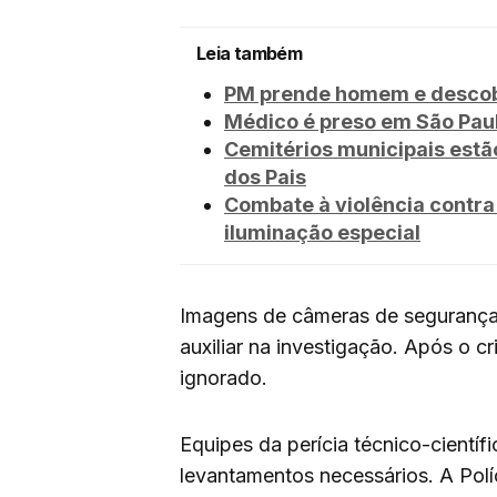
Leia também
PM prende homem e descobr
Médico é preso em São Paul
Cemitérios municipais estã
dos Pais
Combate à violência contra
iluminação especial
Imagens de câmeras de segurança
auxiliar na investigação. Após o 
ignorado.
Equipes da perícia técnico-científi
levantamentos necessários. A Pol