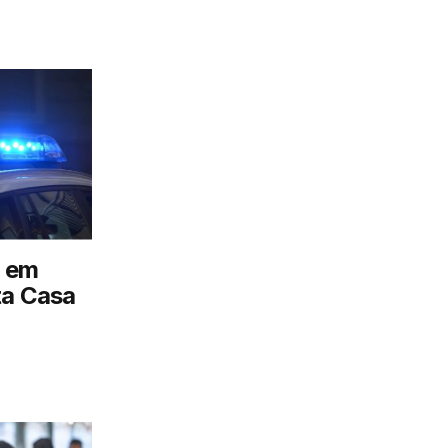
 em
ta Casa