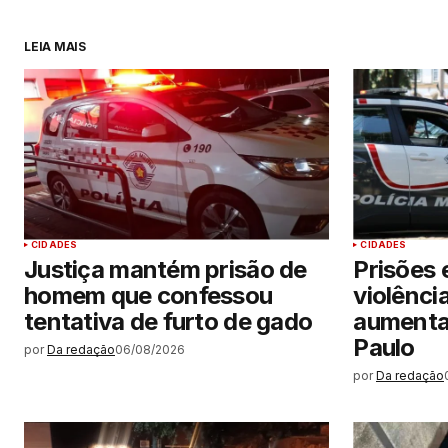
LEIA MAIS
CIDADES
CIDADES
Justiça mantém prisão de
Prisões 
homem que confessou
violênci
tentativa de furto de gado
aumenta
Paulo
por
Da redação
06/08/2026
por
Da redação