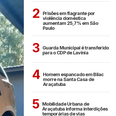
CIDADES
2
Prisões em flagrante por
violência doméstica
aumentam 25,7% em São
Paulo
ARAÇATUBA
3
Guarda Municipal é transferido
para o CDP de Lavínia
CIDADES
4
Homem espancado em Bilac
morre na Santa Casa de
Araçatuba
ARAÇATUBA
5
Mobilidade Urbana de
Araçatuba informa interdições
temporárias de vias