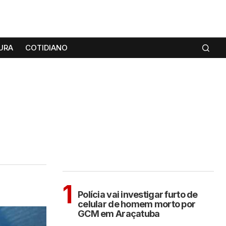
URA
COTIDIANO
MAIS LIDAS
ARAÇATUBA
1
Polícia vai investigar furto de
celular de homem morto por
GCM em Araçatuba