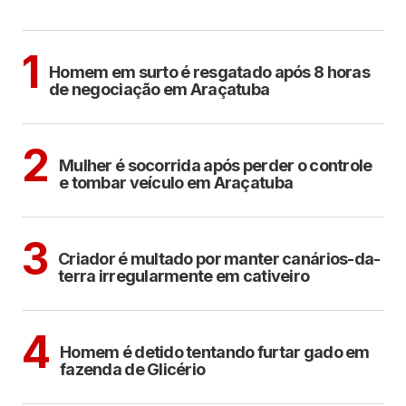
MAIS LIDAS
ARAÇATUBA
1
Homem em surto é resgatado após 8 horas
de negociação em Araçatuba
ARAÇATUBA
2
Mulher é socorrida após perder o controle
e tombar veículo em Araçatuba
ARAÇATUBA
3
Criador é multado por manter canários-da-
terra irregularmente em cativeiro
CIDADES
4
Homem é detido tentando furtar gado em
fazenda de Glicério