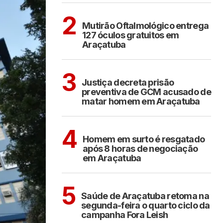
ARAÇATUBA
2
Mutirão Oftalmológico entrega
127 óculos gratuitos em
Araçatuba
ARAÇATUBA
3
Justiça decreta prisão
preventiva de GCM acusado de
matar homem em Araçatuba
ARAÇATUBA
4
Homem em surto é resgatado
após 8 horas de negociação
em Araçatuba
ARAÇATUBA
5
Saúde de Araçatuba retoma na
segunda-feira o quarto ciclo da
campanha Fora Leish