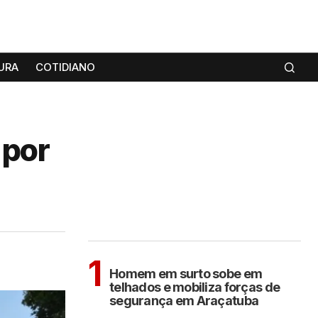
URA
COTIDIANO
 por
MAIS LIDAS
ARAÇATUBA
1
Homem em surto sobe em
telhados e mobiliza forças de
segurança em Araçatuba