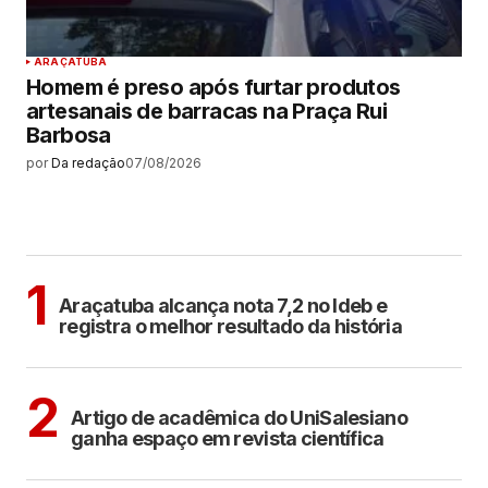
ARAÇATUBA
Homem é preso após furtar produtos
artesanais de barracas na Praça Rui
Barbosa
por
Da redação
07/08/2026
MAIS LIDAS
ARAÇATUBA
1
Araçatuba alcança nota 7,2 no Ideb e
registra o melhor resultado da história
ARAÇATUBA
2
Artigo de acadêmica do UniSalesiano
ganha espaço em revista científica