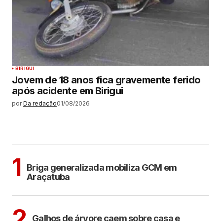
BIRIGUI
Jovem de 18 anos fica gravemente ferido
após acidente em Birigui
por
Da redação
01/08/2026
MAIS LIDAS
ARAÇATUBA
1
Briga generalizada mobiliza GCM em
Araçatuba
ARAÇATUBA
2
Galhos de árvore caem sobre casa e