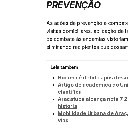
PREVENÇÃO
As ações de prevenção e combate
visitas domiciliares, aplicação de 
de combate às endemias vistoriam 
eliminando recipientes que possam
Leia também
Homem é detido após desaca
Artigo de acadêmica do Un
científica
Araçatuba alcança nota 7,2 
história
Mobilidade Urbana de Araça
vias