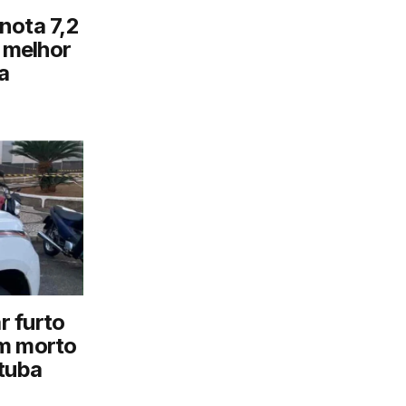
nota 7,2
o melhor
a
ar furto
em morto
tuba