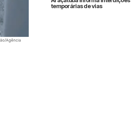
Araçatuba informa interdições
temporárias de vias
zão/Agência