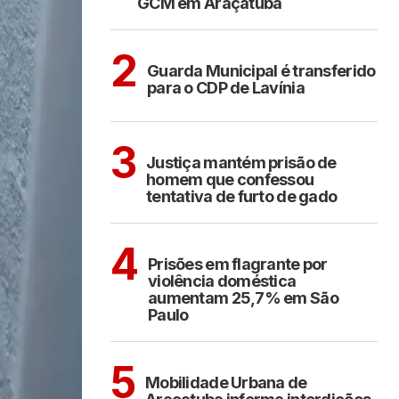
GCM em Araçatuba
ARAÇATUBA
2
Guarda Municipal é transferido
para o CDP de Lavínia
CIDADES
3
Justiça mantém prisão de
homem que confessou
tentativa de furto de gado
CIDADES
4
Prisões em flagrante por
violência doméstica
aumentam 25,7% em São
Paulo
ARAÇATUBA
5
Mobilidade Urbana de