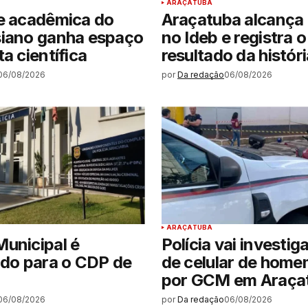
ARAÇATUBA
e acadêmica do
Araçatuba alcança 
siano ganha espaço
no Ideb e registra 
a científica
resultado da históri
06/08/2026
por
Da redação
06/08/2026
ARAÇATUBA
unicipal é
Polícia vai investig
ido para o CDP de
de celular de hom
por GCM em Araça
06/08/2026
por
Da redação
06/08/2026