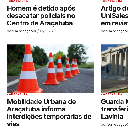
ARAÇATUBA
ARAÇATUBA
Homem é detido após
Artigo d
desacatar policiais no
UniSale
Centro de Araçatuba
em revist
por
Da redação
06/08/2026
por
Da redação
ARAÇATUBA
ARAÇATUBA
Mobilidade Urbana de
Guarda M
Araçatuba informa
transfer
interdições temporárias de
Lavínia
vias
por
Da redação