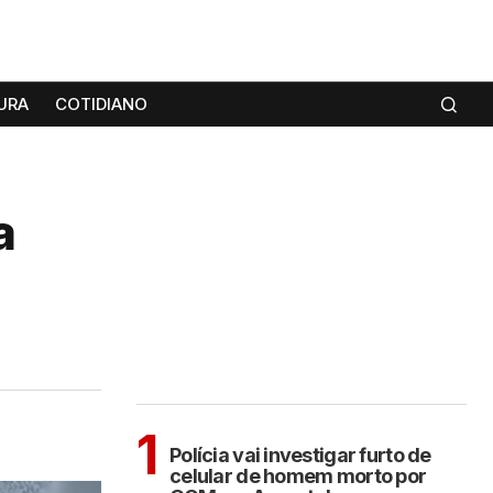
URA
COTIDIANO
a
MAIS LIDAS
ARAÇATUBA
1
Polícia vai investigar furto de
celular de homem morto por