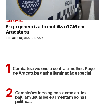
ARAÇATUBA
Briga generalizada mobiliza GCM em
Araçatuba
por
Da redação
07/08/2026
MAIS LIDAS
ARAÇATUBA
1
Combate à violência contra a mulher: Paço
de Araçatuba ganha iluminação especial
POLÍTICA
COTIDIANO
2
Camaleões ideológicos: como as IAs
bajulam usuários e alimentam bolhas
políticas