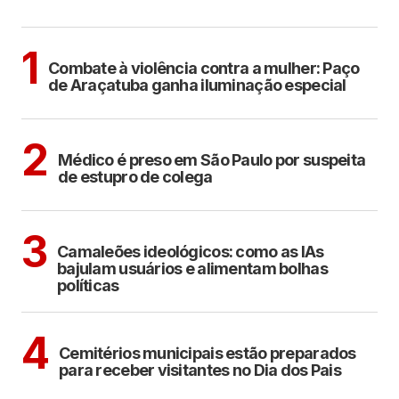
MAIS LIDAS
ARAÇATUBA
1
Combate à violência contra a mulher: Paço
de Araçatuba ganha iluminação especial
CIDADES
2
Médico é preso em São Paulo por suspeita
de estupro de colega
POLÍTICA
COTIDIANO
3
Camaleões ideológicos: como as IAs
bajulam usuários e alimentam bolhas
políticas
ARAÇATUBA
4
Cemitérios municipais estão preparados
para receber visitantes no Dia dos Pais