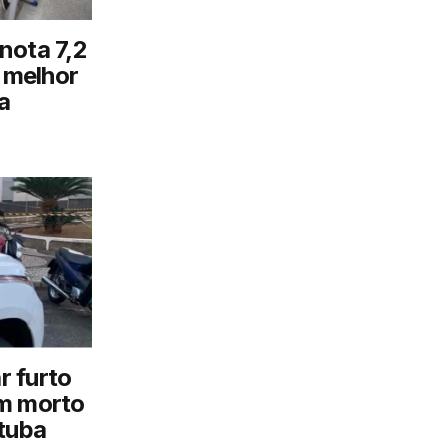
nota 7,2
o melhor
a
ar furto
em morto
tuba