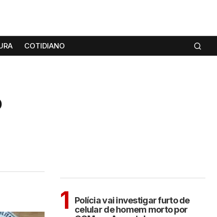
URA
COTIDIANO
o
MAIS LIDAS
ARAÇATUBA
1
Polícia vai investigar furto de
celular de homem morto por