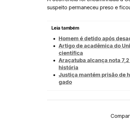
suspeito permaneceu preso e ficou
Leia também
Homem é detido após desaca
Artigo de acadêmica do Un
científica
Araçatuba alcança nota 7,2 
história
Justiça mantém prisão de h
gado
Compart