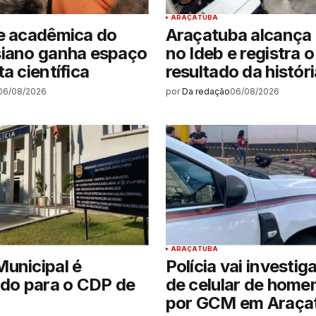
ARAÇATUBA
e acadêmica do
Araçatuba alcança 
siano ganha espaço
no Ideb e registra 
a científica
resultado da históri
06/08/2026
por
Da redação
06/08/2026
ARAÇATUBA
unicipal é
Polícia vai investig
ido para o CDP de
de celular de hom
por GCM em Araça