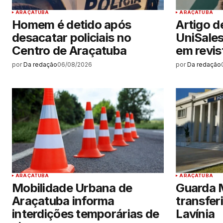
ARAÇATUBA
ARAÇATUBA
Homem é detido após
Artigo d
desacatar policiais no
UniSale
Centro de Araçatuba
em revist
por
Da redação
06/08/2026
por
Da redação
ARAÇATUBA
ARAÇATUBA
Mobilidade Urbana de
Guarda M
Araçatuba informa
transfer
interdições temporárias de
Lavínia