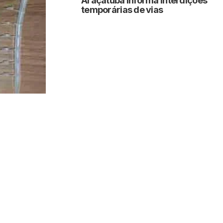
Araçatuba informa interdições
temporárias de vias