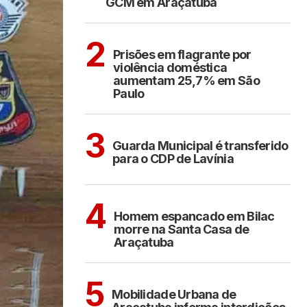
GCM em Araçatuba
CIDADES
2
Prisões em flagrante por
violência doméstica
aumentam 25,7% em São
Paulo
ARAÇATUBA
3
Guarda Municipal é transferido
para o CDP de Lavínia
CIDADES
4
Homem espancado em Bilac
morre na Santa Casa de
Araçatuba
ARAÇATUBA
5
Mobilidade Urbana de