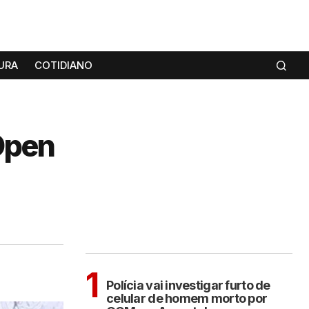
URA
COTIDIANO
Open
MAIS LIDAS
ARAÇATUBA
1
Polícia vai investigar furto de
celular de homem morto por