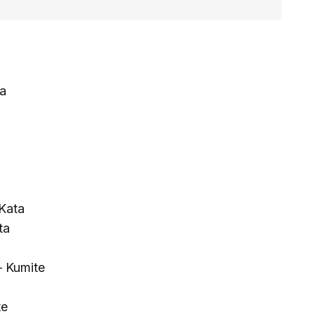
ta
 Kata
ta
– Kumite
te