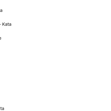
ta
– Kata
e
ata