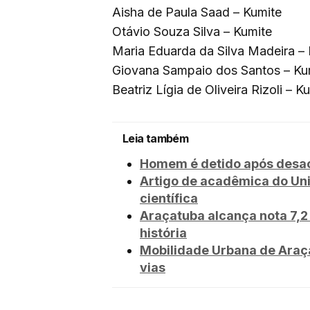
Aisha de Paula Saad – Kumite
Otávio Souza Silva – Kumite
Maria Eduarda da Silva Madeira –
Giovana Sampaio dos Santos – Ku
Beatriz Lígia de Oliveira Rizoli – K
Leia também
Homem é detido após desaca
Artigo de acadêmica do Un
científica
Araçatuba alcança nota 7,2 
história
Mobilidade Urbana de Araça
vias