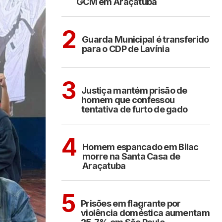
GCM em Araçatuba
ARAÇATUBA
2
Guarda Municipal é transferido
para o CDP de Lavínia
CIDADES
3
Justiça mantém prisão de
homem que confessou
tentativa de furto de gado
CIDADES
4
Homem espancado em Bilac
morre na Santa Casa de
Araçatuba
CIDADES
5
Prisões em flagrante por
violência doméstica aumentam