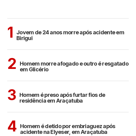
MAIS LIDAS
BIRIGUI
1
Jovem de 24 anos morre após acidente em
Birigui
Sem categoria
2
Homem morre afogado e outro é resgatado
em Glicério
ARAÇATUBA
3
Homem é preso após furtar fios de
residência em Araçatuba
ARAÇATUBA
4
Homem é detido por embriaguez após
acidente na Elyeser, em Araçatuba