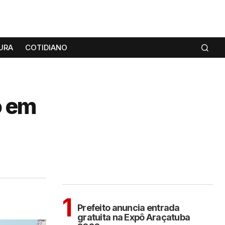
URA
COTIDIANO
o em
MAIS LIDAS
ARAÇATUBA
1
Prefeito anuncia entrada
gratuita na Expô Araçatuba