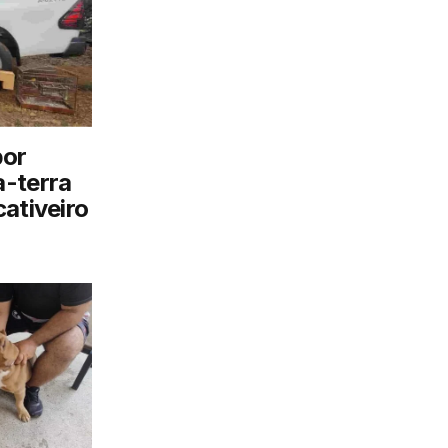
por
a-terra
ativeiro