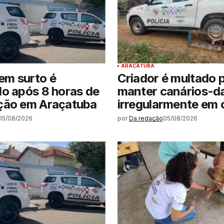
ARAÇATUBA
m surto é
Criador é multado 
o após 8 horas de
manter canários-d
ção em Araçatuba
irregularmente em c
05/08/2026
por
Da redação
05/08/2026