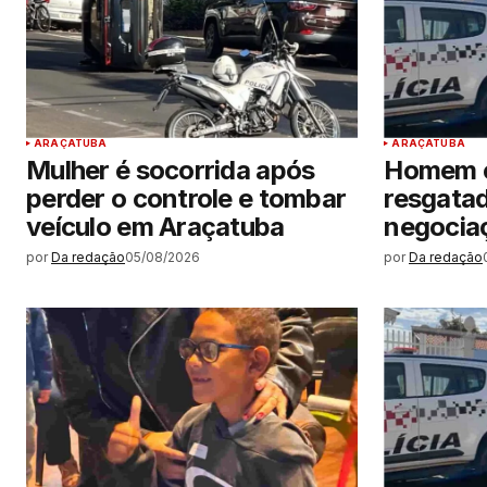
ARAÇATUBA
ARAÇATUBA
Mulher é socorrida após
Homem e
perder o controle e tombar
resgatad
veículo em Araçatuba
negocia
por
Da redação
05/08/2026
por
Da redação