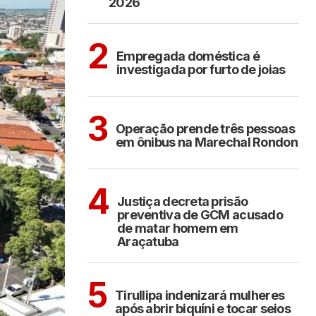
2026
ARAÇATUBA
2
Empregada doméstica é
investigada por furto de joias
ARAÇATUBA
3
Operação prende três pessoas
em ônibus na Marechal Rondon
ARAÇATUBA
4
Justiça decreta prisão
preventiva de GCM acusado
de matar homem em
Araçatuba
COTIDIANO
5
Tirullipa indenizará mulheres
após abrir biquíni e tocar seios