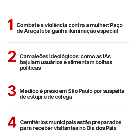
MAIS LIDAS
ARAÇATUBA
1
Combate à violência contra a mulher: Paço
de Araçatuba ganha iluminação especial
POLÍTICA
COTIDIANO
2
Camaleões ideológicos: como as IAs
bajulam usuários e alimentam bolhas
políticas
CIDADES
3
Médico é preso em São Paulo por suspeita
de estupro de colega
ARAÇATUBA
4
Cemitérios municipais estão preparados
para receber visitantes no Dia dos Pais